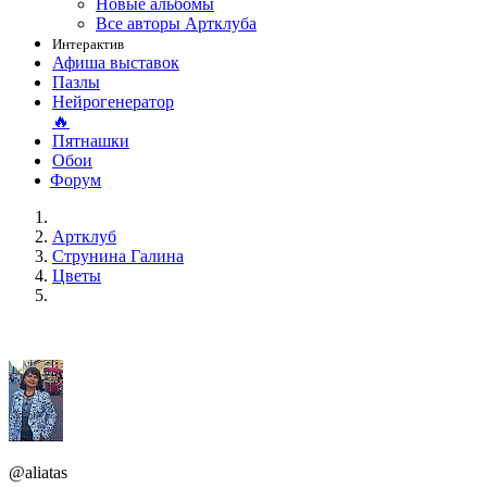
Новые альбомы
Все авторы Артклуба
Интерактив
Афиша выставок
Пазлы
Нейрогенератор
🔥
Пятнашки
Обои
Форум
Артклуб
Струнина Галина
Цветы
@aliatas