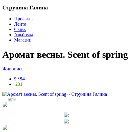
Струнина Галина
Профиль
Лента
Связь
Альбомы
Магазин
Аромат весны. Scent of spring
Живопись
9 / 94
231
9867