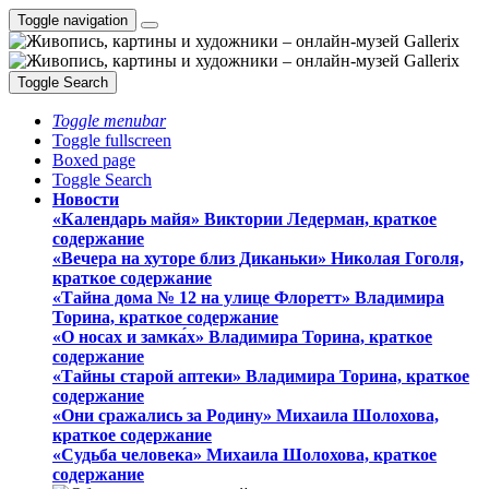
Toggle navigation
Toggle Search
Toggle menubar
Toggle fullscreen
Boxed page
Toggle Search
Новости
«Календарь майя» Виктории Ледерман, краткое
содержание
«Вечера на хуторе близ Диканьки» Николая Гоголя,
краткое содержание
«Тайна дома № 12 на улице Флоретт» Владимира
Торина, краткое содержание
«О носах и замка́х» Владимира Торина, краткое
содержание
«Тайны старой аптеки» Владимира Торина, краткое
содержание
«Они сражались за Родину» Михаила Шолохова,
краткое содержание
«Судьба человека» Михаила Шолохова, краткое
содержание